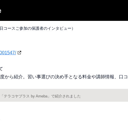
半日コースご参加の保護者のインタビュー）
0001547/
て
度から紹介。習い事選びの決め手となる料金や講師情報、口コ
テラコヤプラス by Ameba」で紹介されました
F