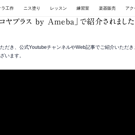
オラ工作
ニス塗り
レッスン
練習室
楽器販売
アク
ヤプラス by Ameba」で紹介されました
だき、公式YoutubeチャンネルやWeb記事でご紹介いただ
ざいます。